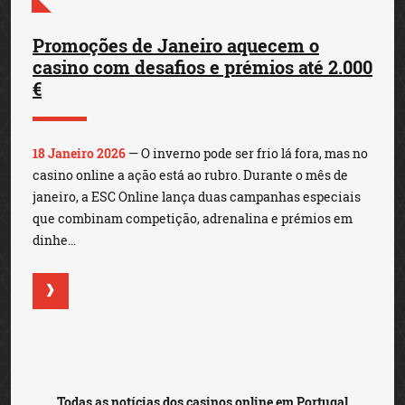
Promoções de Janeiro aquecem o
casino com desafios e prémios até 2.000
€
18 Janeiro 2026
— O inverno pode ser frio lá fora, mas no
casino online a ação está ao rubro. Durante o mês de
janeiro, a ESC Online lança duas campanhas especiais
que combinam competição, adrenalina e prémios em
dinhe...
Todas as notícias dos casinos online em Portugal