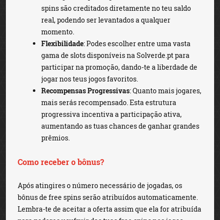
spins são creditados diretamente no teu saldo
real, podendo ser levantados a qualquer
momento.
Flexibilidade
: Podes escolher entre uma vasta
gama de slots disponíveis na Solverde.pt para
participar na promoção, dando-te a liberdade de
jogar nos teus jogos favoritos.
Recompensas Progressivas
: Quanto mais jogares,
mais serás recompensado. Esta estrutura
progressiva incentiva a participação ativa,
aumentando as tuas chances de ganhar grandes
prêmios.
Como receber o bônus?
Após atingires o número necessário de jogadas, os
bônus de free spins serão atribuídos automaticamente.
Lembra-te de aceitar a oferta assim que ela for atribuída