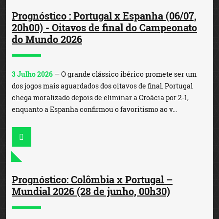
Prognóstico : Portugal x Espanha (06/07,
20h00) - Oitavos de final do Campeonato
do Mundo 2026
3 Julho 2026
— O grande clássico ibérico promete ser um
dos jogos mais aguardados dos oitavos de final. Portugal
chega moralizado depois de eliminar a Croácia por 2-1,
enquanto a Espanha confirmou o favoritismo ao v...
Prognóstico: Colômbia x Portugal –
Mundial 2026 (28 de junho, 00h30)