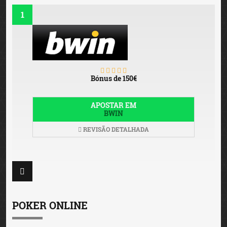
1
Bónus de 150€
APOSTAR EM
BWIN
REVISÃO DETALHADA
POKER ONLINE