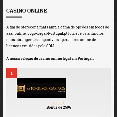
CASINO ONLINE
A fim de oferecer a mais ampla gama de opções em jogos de
azar online,
Jogo-Legal-Portugal.pt
fornece os anúncios
mais abrangentes disponíveis operadores online de
licenças emitidas pelo SRIJ.
A nossa seleção de casino online legal em Portugal :
1
Bónus de 250€