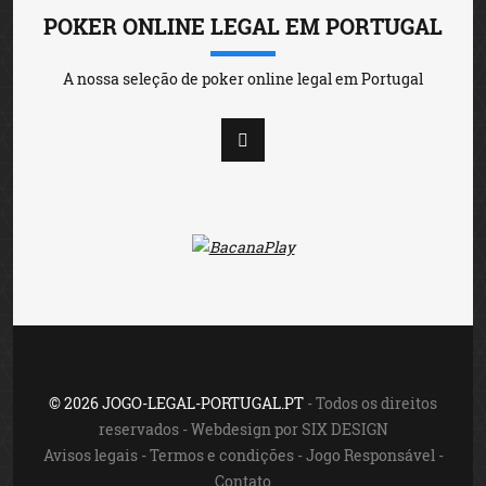
POKER ONLINE LEGAL EM PORTUGAL
A nossa seleção de poker online legal em Portugal
© 2026 JOGO-LEGAL-PORTUGAL.PT
- Todos os direitos
reservados - Webdesign por SIX DESIGN
Avisos legais
-
Termos e condições
-
Jogo Responsável
-
Contato