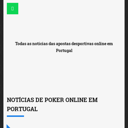
Todas as notícias das apostas desportivas online em
Portugal
NOTÍCIAS DE POKER ONLINE EM
PORTUGAL