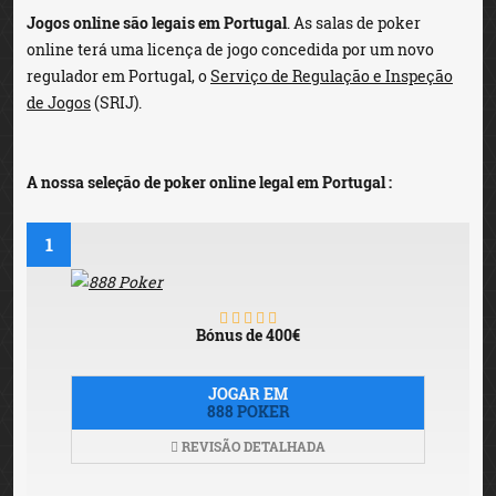
Jogos online são legais em Portugal
. As salas de poker
online terá uma licença de jogo concedida por um novo
regulador em Portugal, o
Serviço de Regulação e Inspeção
de Jogos
(SRIJ).
A nossa seleção de poker online legal em Portugal :
1
Bónus de 400€
JOGAR EM
888 POKER
REVISÃO DETALHADA