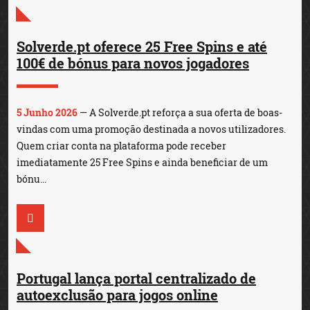
Solverde.pt oferece 25 Free Spins e até
100€ de bónus para novos jogadores
5 Junho 2026
— A Solverde.pt reforça a sua oferta de boas-
vindas com uma promoção destinada a novos utilizadores.
Quem criar conta na plataforma pode receber
imediatamente 25 Free Spins e ainda beneficiar de um
bónu...
Portugal lança portal centralizado de
autoexclusão para jogos online