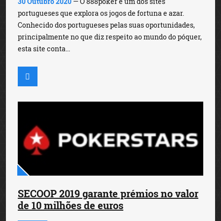
30 Outubro 2020
— O 888poker é um dos sites
portugueses que explora os jogos de fortuna e azar.
Conhecido dos portugueses pelas suas oportunidades,
principalmente no que diz respeito ao mundo do póquer,
esta site conta...
SECOOP 2019 garante prémios no valor
de 10 milhões de euros