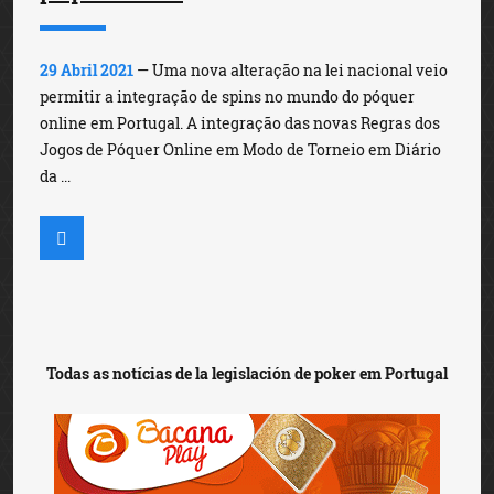
29 Abril 2021
— Uma nova alteração na lei nacional veio
permitir a integração de spins no mundo do póquer
online em Portugal. A integração das novas Regras dos
Jogos de Póquer Online em Modo de Torneio em Diário
da ...
Todas as notícias de la legislación de poker em Portugal