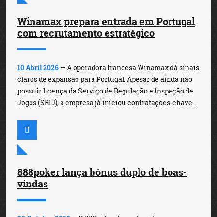
Winamax prepara entrada em Portugal
com recrutamento estratégico
10 Abril 2026
— A operadora francesa Winamax dá sinais
claros de expansão para Portugal. Apesar de ainda não
possuir licença da Serviço de Regulação e Inspeção de
Jogos (SRIJ), a empresa já iniciou contratações-chave...
888poker lança bónus duplo de boas-
vindas