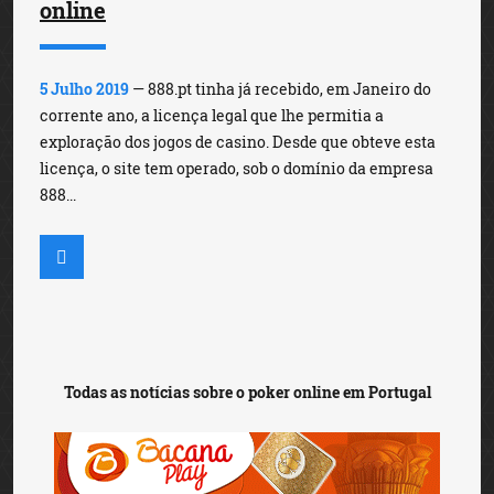
online
5 Julho 2019
— 888.pt tinha já recebido, em Janeiro do
corrente ano, a licença legal que lhe permitia a
exploração dos jogos de casino. Desde que obteve esta
licença, o site tem operado, sob o domínio da empresa
888...
Todas as notícias sobre o poker online em Portugal