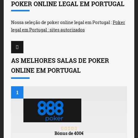
POKER ONLINE LEGAL EM PORTUGAL
Nossa seleção de poker online legal em Portugal :
Poker
legal em Portugal : sites autorizados
AS MELHORES SALAS DE POKER
ONLINE EM PORTUGAL
1
Bónus de 400€