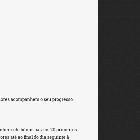
adores acompanhem o seu progresso.
inheiro de bónus para os 20 primeiros
res até ao final do dia seguinte à