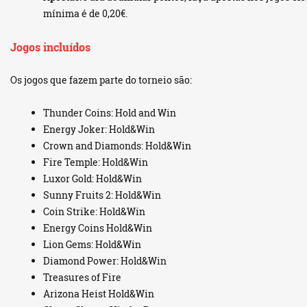
mínima é de 0,20€.
Jogos incluídos
Os jogos que fazem parte do torneio são:
Thunder Coins: Hold and Win
Energy Joker: Hold&Win
Crown and Diamonds: Hold&Win
Fire Temple: Hold&Win
Luxor Gold: Hold&Win
Sunny Fruits 2: Hold&Win
Coin Strike: Hold&Win
Energy Coins Hold&Win
Lion Gems: Hold&Win
Diamond Power: Hold&Win
Treasures of Fire
Arizona Heist Hold&Win