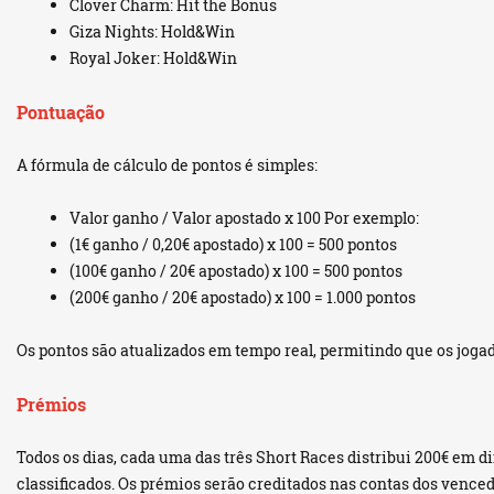
Clover Charm: Hit the Bonus
Giza Nights: Hold&Win
Royal Joker: Hold&Win
Pontuação
A fórmula de cálculo de pontos é simples:
Valor ganho / Valor apostado x 100 Por exemplo:
(1€ ganho / 0,20€ apostado) x 100 = 500 pontos
(100€ ganho / 20€ apostado) x 100 = 500 pontos
(200€ ganho / 20€ apostado) x 100 = 1.000 pontos
Os pontos são atualizados em tempo real, permitindo que os jog
Prémios
Todos os dias, cada uma das três Short Races distribui 200€ em d
classificados. Os prémios serão creditados nas contas dos vencedo