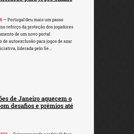
26
— Portugal deu mais um passo
no reforço da proteção dos jogadores
amento de um novo portal
o de autoexclusão para jogos de azar
iciativa, liderada pelo Se...
es de Janeiro aquecem o
com desafios e prémios até