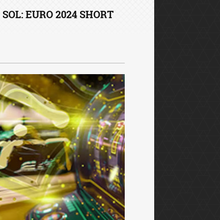
SOL: EURO 2024 SHORT