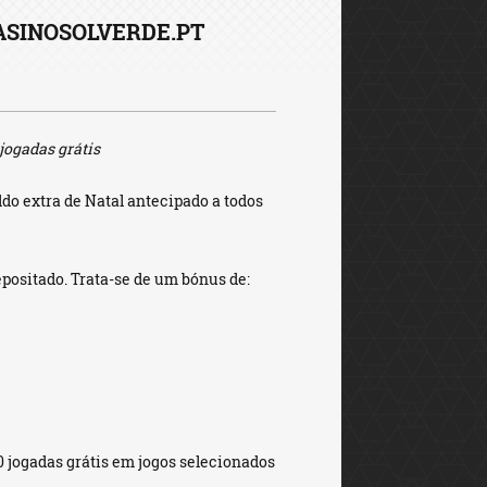
ASINOSOLVERDE.PT
jogadas grátis
do extra de Natal antecipado a todos
positado. Trata-se de um bónus de:
50 jogadas grátis em jogos selecionados