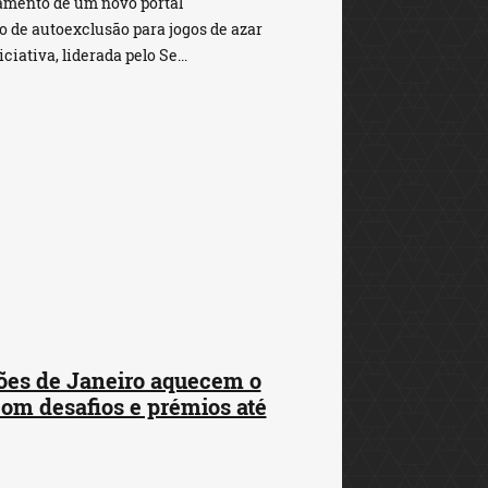
amento de um novo portal
o de autoexclusão para jogos de azar
iciativa, liderada pelo Se...
es de Janeiro aquecem o
com desafios e prémios até