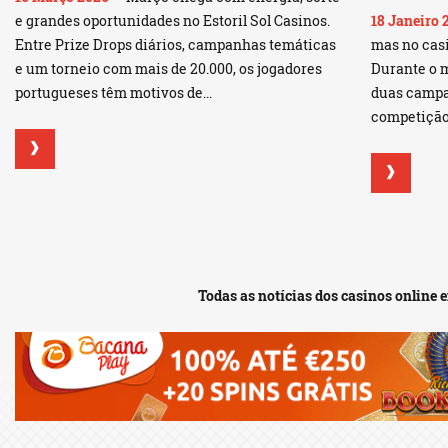
e grandes oportunidades no Estoril Sol Casinos.
18 Janeiro 
Entre Prize Drops diários, campanhas temáticas
mas no casi
e um torneio com mais de 20.000, os jogadores
Durante o m
portugueses têm motivos de...
duas campa
competição,
Todas as notícias dos casinos online 