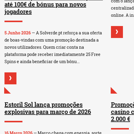
com o lanç
até 100€ de bónus para novos
centralizad
jogadores
online. A in
5 Junho 2026
— A Solverde.pt reforça a sua oferta
de boas-vindas com uma promoção destinada a
novos utilizadores. Quem criar conta na
plataforma pode receber imediatamente 25 Free
Spins e ainda beneficiar de um bónu...
Estoril Sol lança promoções
Promoçõ
explosivas para março de 2026
casino 
2.000 €
16 Março 2026
— Março chega com energia, sorte