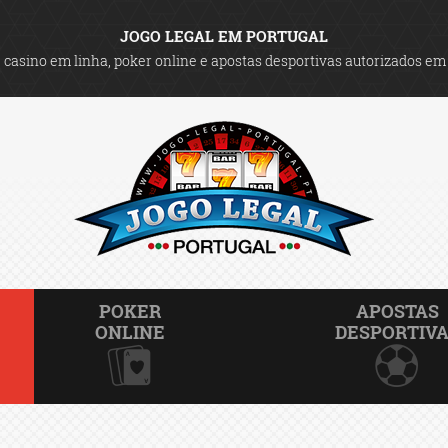
JOGO LEGAL EM PORTUGAL
 casino em linha, poker online e apostas desportivas autorizados em
POKER
APOSTAS
ONLINE
DESPORTIV