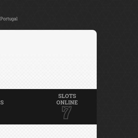
 Portugal
SLOTS
AS
ONLINE