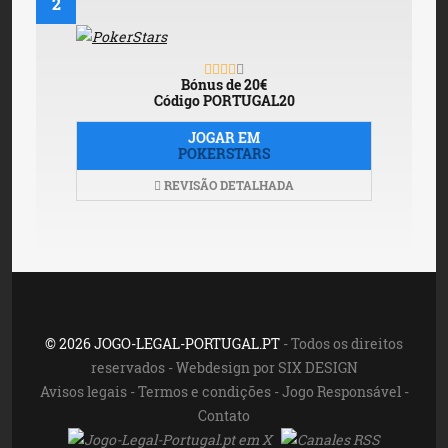
2
Bónus de 20€
Código
PORTUGAL20
JOGAR EM
POKERSTARS
REVISÃO DETALHADA
© 2026 JOGO-LEGAL-PORTUGAL.PT
- Todos os direitos
reservados - Webdesign por SIX DESIGN
Avisos legais
-
Termos e condições
-
Jogo Responsável
-
Contato