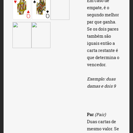
Em caso de
empate, é o
segundo melhor
par que ganha.
Se os dois pares
também são
iguais então a
carta restante é
que determina o
vencedor.
Exemplo: duas
damas e dois 9
Par
(Pair)
Duas cartas de
mesmo valor. Se