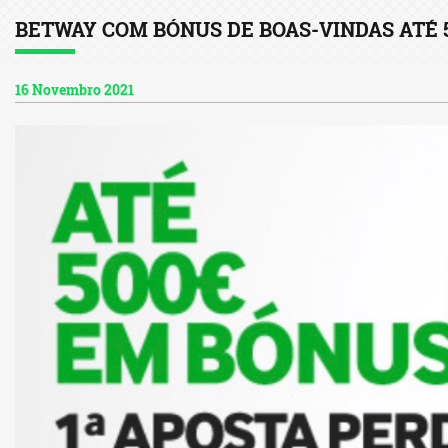
BETWAY COM BÓNUS DE BOAS-VINDAS ATÉ 
16 Novembro 2021