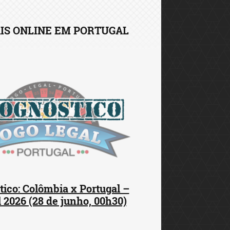
AIS ONLINE EM PORTUGAL
ico: Colômbia x Portugal –
 2026 (28 de junho, 00h30)