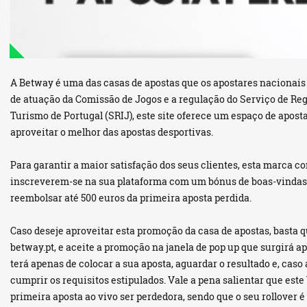
A Betway é uma das casas de apostas que os apostares nacionai
de atuação da Comissão de Jogos e a regulação do Serviço de Re
Turismo de Portugal (SRIJ), este site oferece um espaço de aposta
aproveitar o melhor das apostas desportivas.
Para garantir a maior satisfação dos seus clientes, esta marca c
inscreverem-se na sua plataforma com um bónus de boas-vindas 
reembolsar até 500 euros da primeira aposta perdida.
Caso deseje aproveitar esta promoção da casa de apostas, basta q
betway.pt, e aceite a promoção na janela de pop up que surgirá ap
terá apenas de colocar a sua aposta, aguardar o resultado e, caso
cumprir os requisitos estipulados. Vale a pena salientar que este
primeira aposta ao vivo ser perdedora, sendo que o seu rollover é d