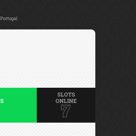
 Portugal
SLOTS
AS
ONLINE