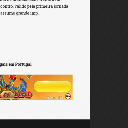
contro, válido pela primeira jornada
 assume grande imp...
egais em Portugal