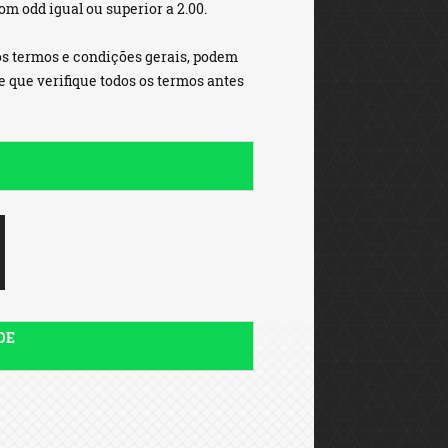
om odd igual ou superior a 2.00.
s termos e condições gerais, podem
 que verifique todos os termos antes
DE