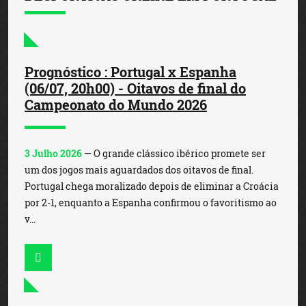
Prognóstico : Portugal x Espanha
(06/07, 20h00) - Oitavos de final do
Campeonato do Mundo 2026
3 Julho 2026
— O grande clássico ibérico promete ser
um dos jogos mais aguardados dos oitavos de final.
Portugal chega moralizado depois de eliminar a Croácia
por 2-1, enquanto a Espanha confirmou o favoritismo ao
v...