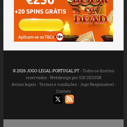
© 2026 JOGO-LEGAL-PORTUGAL.PT
- Todos os direitos
reservados - Webdesign por SIX DESIGN
Avisos legais
-
Termos e condições
-
Jogo Responsável
-
Contato