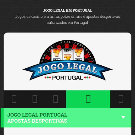
JOGO LEGAL EM PORTUGAL
Jogos de casino em linha, poker online e apostas desportivas
autorizados em Portugal
JOGO LEGAL PORTUGAL
APOSTAS DESPORTIVAS