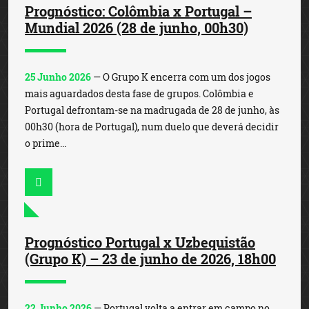
Prognóstico: Colômbia x Portugal –
Mundial 2026 (28 de junho, 00h30)
25 Junho 2026
— O Grupo K encerra com um dos jogos
mais aguardados desta fase de grupos. Colômbia e
Portugal defrontam-se na madrugada de 28 de junho, às
00h30 (hora de Portugal), num duelo que deverá decidir
o prime...
Prognóstico Portugal x Uzbequistão
(Grupo K) – 23 de junho de 2026, 18h00
22 Junho 2026
— Portugal volta a entrar em campo no