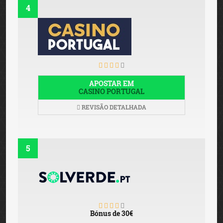
4
APOSTAR EM
CASINO PORTUGAL
REVISÃO DETALHADA
5
Bónus de 30€