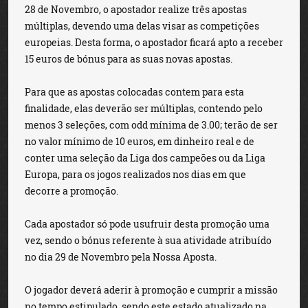
28 de Novembro, o apostador realize três apostas
múltiplas, devendo uma delas visar as competições
europeias. Desta forma, o apostador ficará apto a receber
15 euros de bónus para as suas novas apostas.
Para que as apostas colocadas contem para esta
finalidade, elas deverão ser múltiplas, contendo pelo
menos 3 seleções, com odd mínima de 3.00; terão de ser
no valor mínimo de 10 euros, em dinheiro real e de
conter uma seleção da Liga dos campeões ou da Liga
Europa, para os jogos realizados nos dias em que
decorre a promoção.
Cada apostador só pode usufruir desta promoção uma
vez, sendo o bónus referente à sua atividade atribuído
no dia 29 de Novembro pela Nossa Aposta.
O jogador deverá aderir à promoção e cumprir a missão
no tempo estipulado, sendo este estado atualizado na