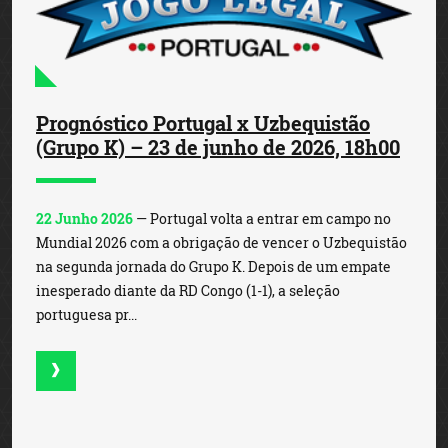
Prognóstico Portugal x Uzbequistão
(Grupo K) – 23 de junho de 2026, 18h00
22 Junho 2026
— Portugal volta a entrar em campo no
Mundial 2026 com a obrigação de vencer o Uzbequistão
na segunda jornada do Grupo K. Depois de um empate
inesperado diante da RD Congo (1-1), a seleção
portuguesa pr...