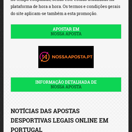
plataforma de hora a hora. Os termos e condições gerais
do site aplicam-se também a esta promoção.
APOSTAR EM
NOSSA APOSTA
INFORMAÇÃO DETALHADA DE
NOSSA APOSTA
NOTÍCIAS DAS APOSTAS
DESPORTIVAS LEGAIS ONLINE EM
PORTUGAL