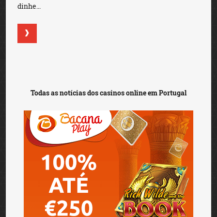
dinhe...
Todas as notícias dos casinos online em Portugal