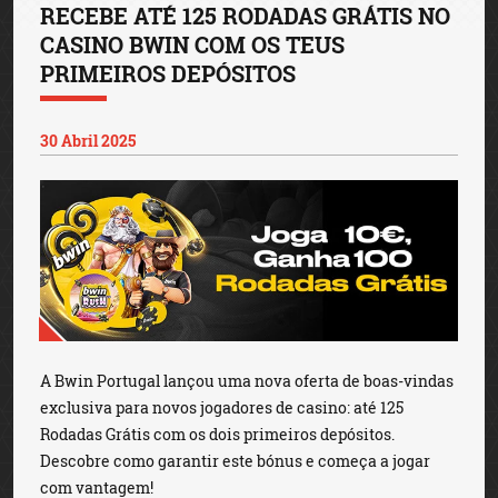
RECEBE ATÉ 125 RODADAS GRÁTIS NO
CASINO BWIN COM OS TEUS
PRIMEIROS DEPÓSITOS
30 Abril 2025
A Bwin Portugal lançou uma nova oferta de boas-vindas
exclusiva para novos jogadores de casino: até 125
Rodadas Grátis com os dois primeiros depósitos.
Descobre como garantir este bónus e começa a jogar
com vantagem!