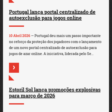
Portugal lança portal centralizado de
autoexclusão para jogos online
10 Abril 2026
— Portugal deu mais um passo importante
no reforço da proteção dos jogadores com o lançamento
de um novo portal centralizado de autoexclusão para
jogos de azar online. A iniciativa, liderada pelo Se...
Estoril Sol lança promoções explosivas
para março de 2026