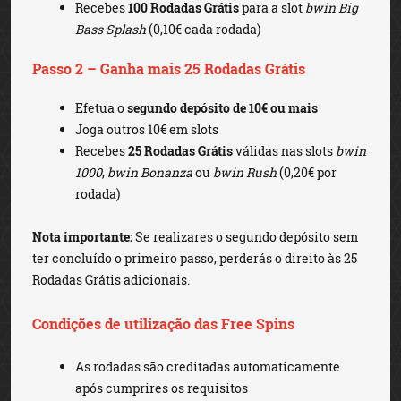
Recebes
100 Rodadas Grátis
para a slot
bwin Big
Bass Splash
(0,10€ cada rodada)
Passo 2 – Ganha mais 25 Rodadas Grátis
Efetua o
segundo depósito de 10€ ou mais
Joga outros 10€ em slots
Recebes
25 Rodadas Grátis
válidas nas slots
bwin
1000
,
bwin Bonanza
ou
bwin Rush
(0,20€ por
rodada)
Nota importante:
Se realizares o segundo depósito sem
ter concluído o primeiro passo, perderás o direito às 25
Rodadas Grátis adicionais.
Condições de utilização das Free Spins
As rodadas são creditadas automaticamente
após cumprires os requisitos