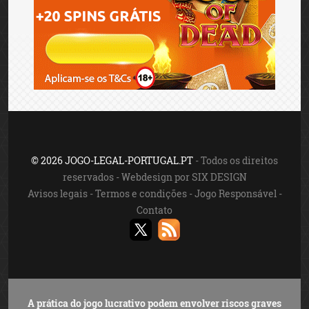
© 2026 JOGO-LEGAL-PORTUGAL.PT
- Todos os direitos
reservados - Webdesign por SIX DESIGN
Avisos legais
-
Termos e condições
-
Jogo Responsável
-
Contato
A prática do jogo lucrativo podem envolver riscos graves