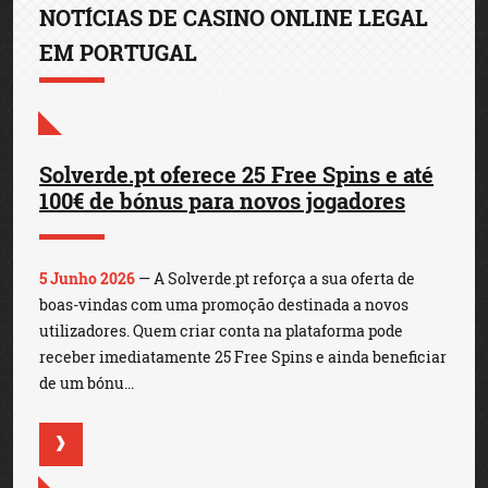
NOTÍCIAS DE CASINO ONLINE LEGAL
EM PORTUGAL
Solverde.pt oferece 25 Free Spins e até
100€ de bónus para novos jogadores
5 Junho 2026
— A Solverde.pt reforça a sua oferta de
boas-vindas com uma promoção destinada a novos
utilizadores. Quem criar conta na plataforma pode
receber imediatamente 25 Free Spins e ainda beneficiar
de um bónu...