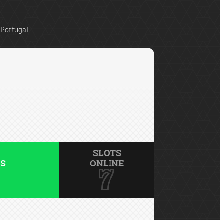
 Portugal
SLOTS
AS
ONLINE