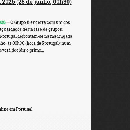
 2026 (28 de junho, 00h30)
026
— O Grupo K encerra com um dos
aguardados desta fase de grupos.
 Portugal defrontam-se na madrugada
nho, às 00h30 (hora de Portugal), num
everá decidir o prime...
nline em Portugal