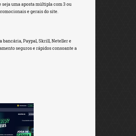
 seja uma aposta múltipla com 3 ou
romocionais e gerais do site.
 bancária, Paypal, Skrill, Neteller e
gamento seguros e rápidos consoante a