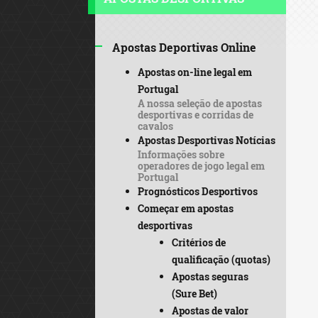
Apostas Deportivas Online
Apostas on-line legal em
Portugal
A nossa seleção de apostas
desportivas e corridas de
cavalos
Apostas Desportivas Notícias
Informações sobre
operadores de jogo legal em
Portugal
Prognósticos Desportivos
Começar em apostas
desportivas
Critérios de
qualificação (quotas)
Apostas seguras
(Sure Bet)
Apostas de valor