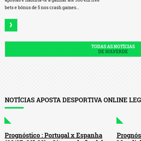
bets e bónus de 5 nos crash games...
TODAS AS NOTÍCIAS
DE SOLVERDE
NOTÍCIAS APOSTA DESPORTIVA ONLINE LE
Prognóstico : Portugal x Espanha
Prognóst