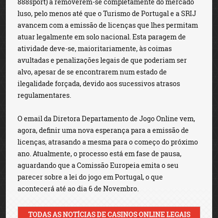
888sport) a removerem-se completamente do mercado
luso, pelo menos até que o Turismo de Portugal e a SRIJ
avancem com a emissão de licenças que lhes permitam
atuar legalmente em solo nacional. Esta paragem de
atividade deve-se, maioritariamente, às coimas
avultadas e penalizações legais de que poderiam ser
alvo, apesar de se encontrarem num estado de
ilegalidade forçada, devido aos sucessivos atrasos
regulamentares.
O email da Diretora Departamento de Jogo Online vem,
agora, definir uma nova esperança para a emissão de
licenças, atrasando a mesma para o começo do próximo
ano. Atualmente, o processo está em fase de pausa,
aguardando que a Comissão Europeia emita o seu
parecer sobre a lei do jogo em Portugal, o que
acontecerá até ao dia 6 de Novembro.
TODAS AS NOTÍCIAS DE CASINOS ONLINE LEGAIS