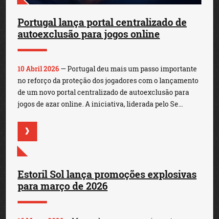
Portugal lança portal centralizado de
autoexclusão para jogos online
10 Abril 2026
— Portugal deu mais um passo importante
no reforço da proteção dos jogadores com o lançamento
de um novo portal centralizado de autoexclusão para
jogos de azar online. A iniciativa, liderada pelo Se...
Estoril Sol lança promoções explosivas
para março de 2026