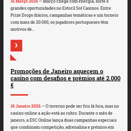
16 Março 2026
— Março chega com energia, sorte e
grandes oportunidades no Estoril Sol Casinos. Entre
Prize Drops diários, campanhas temáticas e um torneio
com mais de 20.000, os jogadores portugueses têm
motivos de...
Promoções de Janeiro aquecem o
casino com desafios e prémios até 2.000
€
18 Janeiro 2026
— O inverno pode ser frio lá fora, mas no
casino online a ação está ao rubro. Durante o mês de
janeiro, a ESC Online lança duas campanhas especiais
que combinam competição, adrenalina e prémios em